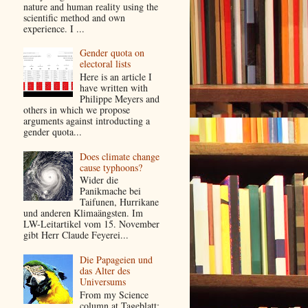
nature and human reality using the
scientific method and own
experience. I ...
Gender quota on
electoral lists
Here is an article I
have written with
Philippe Meyers and
others in which we propose
arguments against introducting a
gender quota...
Does climate change
cause typhoons?
Wider die
Panikmache bei
Taifunen, Hurrikane
und anderen Klimaängsten. Im
LW-Leitartikel vom 15. November
gibt Herr Claude Feyerei...
Die Papageien und
das Alter des
Universums
From my Science
column at Tageblatt: