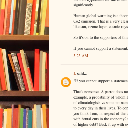
significantly.
Human global warming is a theory
Co2 emission. That is a very clea
like sun, ozone layer, cosmic ray
So it's on to the supporters of thi
If you cannot support a statement
5:25 AM
L
said...
"If you cannot support a statemen
That's nonsense. A parrot does not
example, a probability of whom I 
of climatologists vs some no-na
to every day in their lives. To co
you think Tom, in respect of the 
with brutal cuts in the economy? 
of higher debt? Back it up with ev