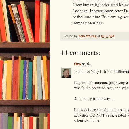
Gremiumsmitglieder sind keine 
Löchern, Innovationen oder Der
heikel und eine Erwärmung seit 
immer unfehlbar.
Posted by
Tom Weidig
at
6:17 AM
11 comments:
Ora
said...
Tom - Let’s try it from a differen
I agree that someone proposing a 
what’s the accepted fact, and what
So let’s try it this way…
It’s widely accepted that human 
activities DO NOT cause global w
scientists don’t).