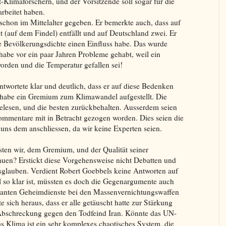
-Klimaforschern, und der Vorsitzende soll sogar für die
arbeitet haben.
hon im Mittelalter gegeben. Er bemerkte auch, dass auf
(auf dem Findel) entfällt und auf Deutschland zwei. Er
re Bevölkerungsdichte einen Einfluss habe. Das wurde
habe vor ein paar Jahren Probleme gehabt, weil ein
rden und die Temperatur gefallen sei!
twortete klar und deutlich, dass er auf diese Bedenken
habe ein Gremium zum Klimawandel aufgestellt. Die
elesen, und die besten zurückbehalten. Ausserdem seien
mentare mit in Betracht gezogen worden. Dies seien die
uns dem anschliessen, da wir keine Experten seien.
sten wir, dem Gremium, und der Qualität seiner
rauen? Erstickt diese Vorgehensweise nicht Debatten und
tsglauben. Verdient Robert Goebbels keine Antworten auf
 so klar ist, müssten es doch die Gegenargumente auch
illanten Geheimdienste bei den Massenvernichtungswaffen
 sich heraus, dass er alle getäuscht hatte zur Stärkung
Abschreckung gegen den Todfeind Iran. Könnte das UN-
 Klima ist ein sehr komplexes chaotisches System, die