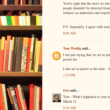
You're right that the more we kno
people shouldn’t be deterred from 
reliance on authorities and expert
P.S. Separately, I agree with your
8:04 AM
Tom Weidig
said...
I am just saying that we act as pa
proofs for.
I also act as parrot as the time...
1:33 PM
Ora
said...
Tom - What's happened to your mor
March 11.
9:19 AM