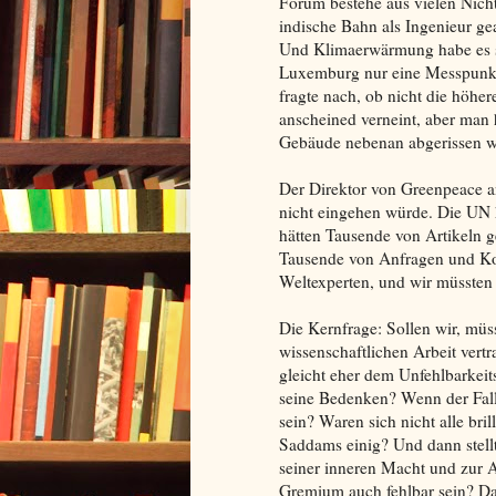
Forum bestehe aus vielen Nicht
indische Bahn als Ingenieur ge
Und Klimaerwärmung habe es sc
Luxemburg nur eine Messpunkt 
fragte nach, ob nicht die höhe
anscheined verneint, aber man 
Gebäude nebenan abgerissen wo
Der Direktor von Greenpeace an
nicht eingehen würde. Die UN 
hätten Tausende von Artikeln g
Tausende von Anfragen und Kom
Weltexperten, und wir müssten 
Die Kernfrage: Sollen wir, müs
wissenschaftlichen Arbeit vert
gleicht eher dem Unfehlbarkei
seine Bedenken? Wenn der Fall
sein? Waren sich nicht alle br
Saddams einig? Und dann stellte
seiner inneren Macht und zur 
Gremium auch fehlbar sein? Das