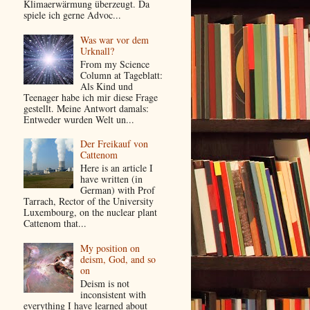
Klimaerwärmung überzeugt. Da
spiele ich gerne Advoc...
Was war vor dem
Urknall?
From my Science
Column at Tageblatt:
Als Kind und
Teenager habe ich mir diese Frage
gestellt. Meine Antwort damals:
Entweder wurden Welt un...
Der Freikauf von
Cattenom
Here is an article I
have written (in
German) with Prof
Tarrach, Rector of the University
Luxembourg, on the nuclear plant
Cattenom that...
My position on
deism, God, and so
on
Deism is not
inconsistent with
everything I have learned about