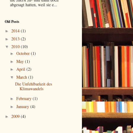
abgesagt hatten, weil sie e...
Old Posts
2014
(1)
►
2013
(2)
►
2010
(10)
▼
October
(1)
►
May
(1)
►
April
(2)
►
March
(1)
▼
Die Unfehlbarkeit des
Klimawandels
February
(1)
►
January
(4)
►
2009
(4)
►