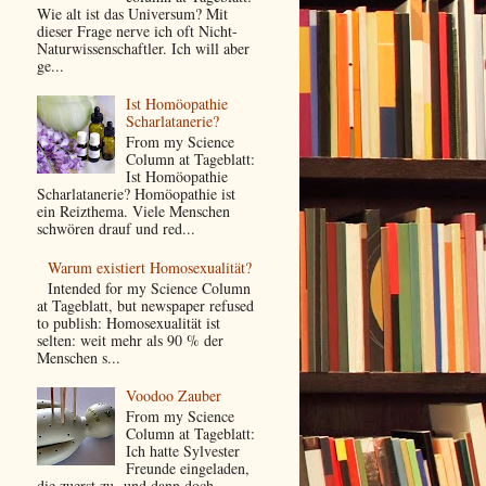
Wie alt ist das Universum? Mit
dieser Frage nerve ich oft Nicht-
Naturwissenschaftler. Ich will aber
ge...
Ist Homöopathie
Scharlatanerie?
From my Science
Column at Tageblatt:
Ist Homöopathie
Scharlatanerie? Homöopathie ist
ein Reizthema. Viele Menschen
schwören drauf und red...
Warum existiert Homosexualität?
Intended for my Science Column
at Tageblatt, but newspaper refused
to publish: Homosexualität ist
selten: weit mehr als 90 % der
Menschen s...
Voodoo Zauber
From my Science
Column at Tageblatt:
Ich hatte Sylvester
Freunde eingeladen,
die zuerst zu- und dann doch