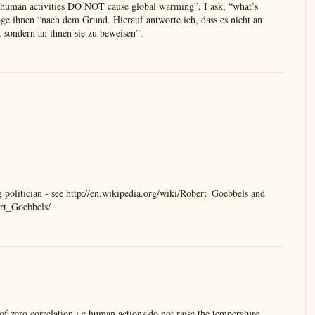
“human activities DO NOT cause global warming”, I ask, “what’s
age ihnen “nach dem Grund. Hierauf antworte ich, dass es nicht an
, sondern an ihnen sie zu beweisen”.
politician - see http://en.wikipedia.org/wiki/Robert_Goebbels and
ert_Goebbels/
 of zero correlation i.e human actions do not raise the temperature