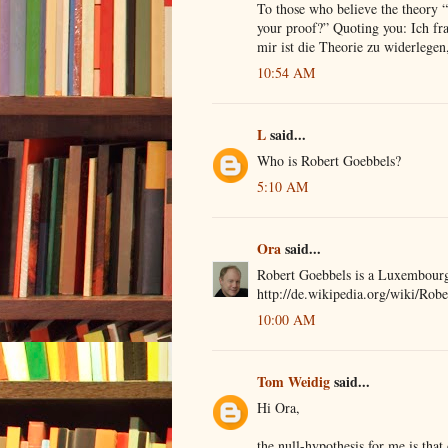
To those who believe the theory 
your proof?” Quoting you: Ich fr
mir ist die Theorie zu widerlegen
10:54 AM
L
said...
Who is Robert Goebbels?
5:10 AM
Ora
said...
Robert Goebbels is a Luxembourg 
http://de.wikipedia.org/wiki/Rob
10:00 AM
Tom Weidig
said...
Hi Ora,
the null-hypothesis for me is that