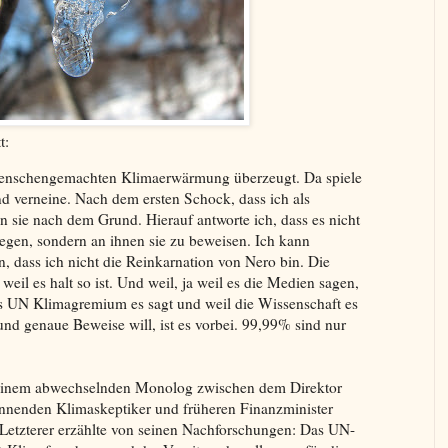
t:
 menschengemachten Klimaerwärmung überzeugt. Da spiele
d verneine. Nach dem ersten Schock, dass ich als
n sie nach dem Grund. Hierauf antworte ich, dass es nicht
rlegen, sondern an ihnen sie zu beweisen. Ich kann
n, dass ich nicht die Reinkarnation von Nero bin. Die
, weil es halt so ist. Und weil, ja weil es die Medien sagen,
das UN Klimagremium es sagt und weil die Wissenschaft es
nd genaue Beweise will, ist es vorbei. 99,99% sind nur
einem abwechselnden Monolog zwischen dem Direktor
nenden Klimaskeptiker und früheren Finanzminister
etzterer erzählte von seinen Nachforschungen: Das UN-